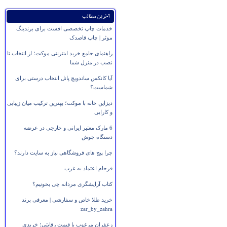
آخرین مطالب
خدمات چاپ تخصصی افست برای برندینگ
موثر | چاپ قاصدک
راهنمای جامع خرید اینترنتی موکت؛ از انتخاب تا
نصب در منزل شما
آیا کانکس ساندویچ پانل انتخاب درستی برای
شماست؟
دیزاین خانه با موکت؛ بهترین ترکیب میان زیبایی
و کارایی
6 مارک معتبر ایرانی و خارجی در عرضه
دستگاه جوش
چرا پیج های فروشگاهی نیاز به سایت دارند؟
فرجام اعتماد به غرب
کتاب آرایشگری مردانه چی بخونیم؟
خرید طلا خاص و سفارشی | معرفی برند
zar_by_zahra
زعفران مرغوب با قیمت رقابتی؛ خریدی