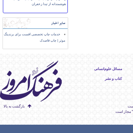
هوشمندانه از تیدا زعفران
سایر اخبار
خدمات چاپ تخصصی افست برای برندینگ
موثر | چاپ قاصدک
مسائل علوم‌انسانی
کتاب و نشر
است
بازگشت به بالا
" مجاز است