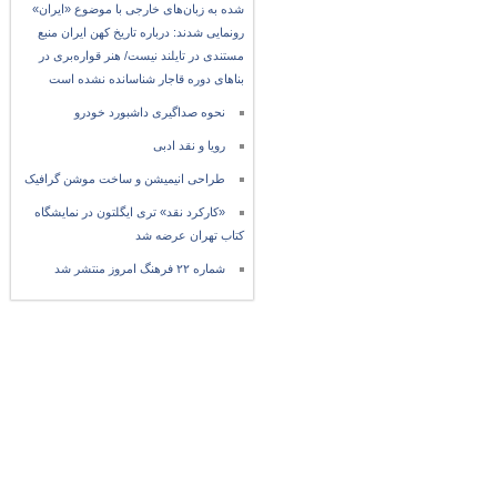
شده به زبان‌های خارجی با موضوع «ایران»
رونمایی شدند: درباره تاریخ کهن ایران منبع
مستندی در تایلند نیست/ هنر قواره‌بری در
بناهای دوره قاجار شناسانده نشده است
نحوه صداگیری داشبورد خودرو
رویا و نقد ادبی
طراحی انیمیشن و ساخت موشن گرافیک
«کارکرد نقد» تری ایگلتون در نمایشگاه
کتاب تهران عرضه شد
شماره ۲۲ فرهنگ امروز منتشر شد