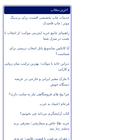
آخرین مطالب
خدمات چاپ تخصصی افست برای برندینگ
موثر | چاپ قاصدک
راهنمای جامع خرید اینترنتی موکت؛ از انتخاب تا
نصب در منزل شما
آیا کانکس ساندویچ پانل انتخاب درستی برای
شماست؟
دیزاین خانه با موکت؛ بهترین ترکیب میان زیبایی
و کارایی
6 مارک معتبر ایرانی و خارجی در عرضه
دستگاه جوش
چرا پیج های فروشگاهی نیاز به سایت دارند؟
فرجام اعتماد به غرب
کتاب آرایشگری مردانه چی بخونیم؟
خرید طلا خاص و سفارشی | معرفی برند
zar_by_zahra
زعفران مرغوب با قیمت رقابتی؛ خریدی