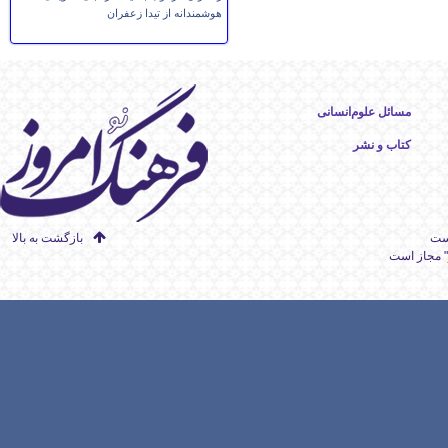
هوشمندانه از تیدا زعفران
مسائل علوم‌انسانی
کتاب و نشر
است
بازگشت به بالا
" مجاز است