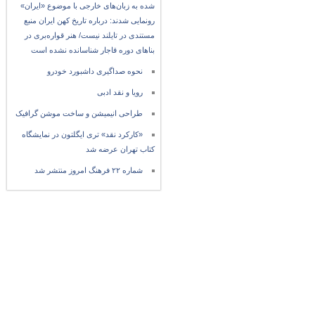
شده به زبان‌های خارجی با موضوع «ایران»
رونمایی شدند: درباره تاریخ کهن ایران منبع
مستندی در تایلند نیست/ هنر قواره‌بری در
بناهای دوره قاجار شناسانده نشده است
نحوه صداگیری داشبورد خودرو
رویا و نقد ادبی
طراحی انیمیشن و ساخت موشن گرافیک
«کارکرد نقد» تری ایگلتون در نمایشگاه
کتاب تهران عرضه شد
شماره ۲۲ فرهنگ امروز منتشر شد