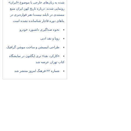
شده به زبان‌های خارجی با موضوع «ایران»
رونمایی شدند: درباره تاریخ کهن ایران منبع
مستندی در تایلند نیست/ هنر قواره‌بری در
بناهای دوره قاجار شناسانده نشده است
نحوه صداگیری داشبورد خودرو
رویا و نقد ادبی
طراحی انیمیشن و ساخت موشن گرافیک
«کارکرد نقد» تری ایگلتون در نمایشگاه
کتاب تهران عرضه شد
شماره ۲۲ فرهنگ امروز منتشر شد