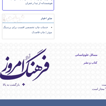
هوشمندانه از تیدا زعفران
سایر اخبار
خدمات چاپ تخصصی افست برای برندینگ
موثر | چاپ قاصدک
مسائل علوم‌انسانی
کتاب و نشر
است
بازگشت به بالا
" مجاز است