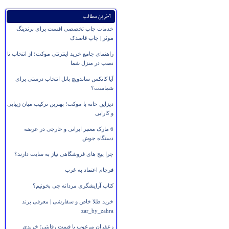
آخرین مطالب
خدمات چاپ تخصصی افست برای برندینگ
موثر | چاپ قاصدک
راهنمای جامع خرید اینترنتی موکت؛ از انتخاب تا
نصب در منزل شما
آیا کانکس ساندویچ پانل انتخاب درستی برای
شماست؟
دیزاین خانه با موکت؛ بهترین ترکیب میان زیبایی
و کارایی
6 مارک معتبر ایرانی و خارجی در عرضه
دستگاه جوش
چرا پیج های فروشگاهی نیاز به سایت دارند؟
فرجام اعتماد به غرب
کتاب آرایشگری مردانه چی بخونیم؟
خرید طلا خاص و سفارشی | معرفی برند
zar_by_zahra
زعفران مرغوب با قیمت رقابتی؛ خریدی