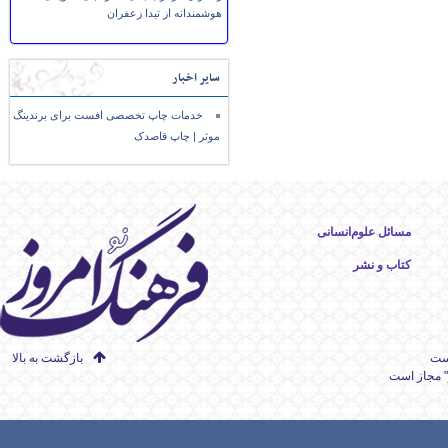
هوشمندانه از تیدا زعفران
سایر اخبار
خدمات چاپ تخصصی افست برای برندینگ
موثر | چاپ قاصدک
مسائل علوم‌انسانی
کتاب و نشر
است
بازگشت به بالا
" مجاز است