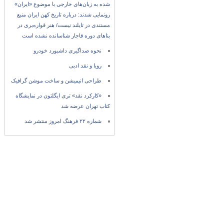
شده به زبان‌های خارجی با موضوع «ایران»
رونمایی شدند: درباره تاریخ کهن ایران منبع
مستندی در تایلند نیست/ هنر قواره‌بری در
بناهای دوره قاجار شناسانده نشده است
نحوه صداگیری داشبورد خودرو
رویا و نقد ادبی
طراحی انیمیشن و ساخت موشن گرافیک
«کارکرد نقد» تری ایگلتون در نمایشگاه
کتاب تهران عرضه شد
شماره ۲۲ فرهنگ امروز منتشر شد