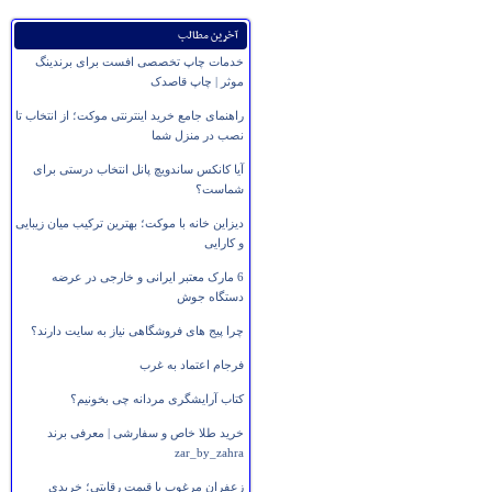
آخرین مطالب
خدمات چاپ تخصصی افست برای برندینگ
موثر | چاپ قاصدک
راهنمای جامع خرید اینترنتی موکت؛ از انتخاب تا
نصب در منزل شما
آیا کانکس ساندویچ پانل انتخاب درستی برای
شماست؟
دیزاین خانه با موکت؛ بهترین ترکیب میان زیبایی
و کارایی
6 مارک معتبر ایرانی و خارجی در عرضه
دستگاه جوش
چرا پیج های فروشگاهی نیاز به سایت دارند؟
فرجام اعتماد به غرب
کتاب آرایشگری مردانه چی بخونیم؟
خرید طلا خاص و سفارشی | معرفی برند
zar_by_zahra
زعفران مرغوب با قیمت رقابتی؛ خریدی