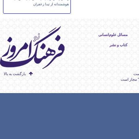
هوشمندانه از تیدا زعفران
مسائل علوم‌انسانی
کتاب و نشر
است
بازگشت به بالا
" مجاز است