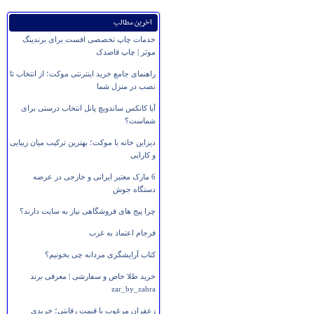
آخرین مطالب
خدمات چاپ تخصصی افست برای برندینگ
موثر | چاپ قاصدک
راهنمای جامع خرید اینترنتی موکت؛ از انتخاب تا
نصب در منزل شما
آیا کانکس ساندویچ پانل انتخاب درستی برای
شماست؟
دیزاین خانه با موکت؛ بهترین ترکیب میان زیبایی
و کارایی
6 مارک معتبر ایرانی و خارجی در عرضه
دستگاه جوش
چرا پیج های فروشگاهی نیاز به سایت دارند؟
فرجام اعتماد به غرب
کتاب آرایشگری مردانه چی بخونیم؟
خرید طلا خاص و سفارشی | معرفی برند
zar_by_zahra
زعفران مرغوب با قیمت رقابتی؛ خریدی