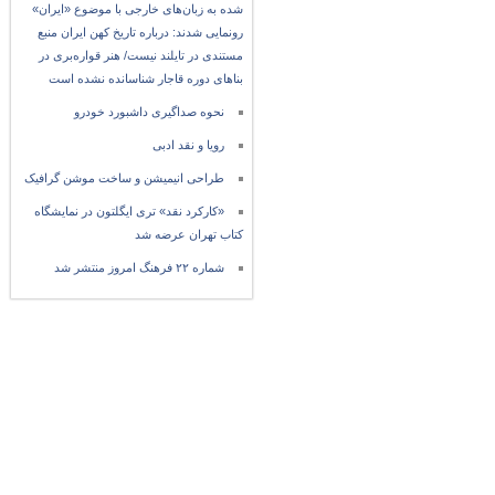
شده به زبان‌های خارجی با موضوع «ایران»
رونمایی شدند: درباره تاریخ کهن ایران منبع
مستندی در تایلند نیست/ هنر قواره‌بری در
بناهای دوره قاجار شناسانده نشده است
نحوه صداگیری داشبورد خودرو
رویا و نقد ادبی
طراحی انیمیشن و ساخت موشن گرافیک
«کارکرد نقد» تری ایگلتون در نمایشگاه
کتاب تهران عرضه شد
شماره ۲۲ فرهنگ امروز منتشر شد