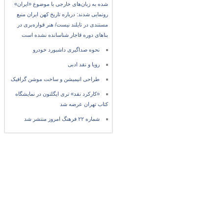
شده به زبان‌های خارجی با موضوع «ایران»
رونمایی شدند: درباره تاریخ کهن ایران منبع
مستندی در تایلند نیست/ هنر قواره‌بری در
بناهای دوره قاجار شناسانده نشده است
نحوه صداگیری داشبورد خودرو
رویا و نقد ادبی
طراحی انیمیشن و ساخت موشن گرافیک
«کارکرد نقد» تری ایگلتون در نمایشگاه
کتاب تهران عرضه شد
شماره ۲۲ فرهنگ امروز منتشر شد