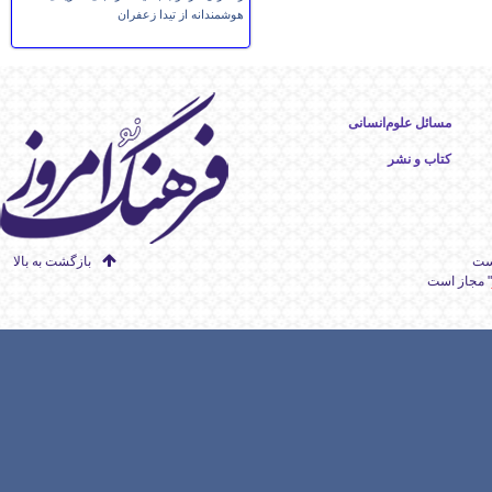
هوشمندانه از تیدا زعفران
مسائل علوم‌انسانی
کتاب و نشر
است
بازگشت به بالا
" مجاز است