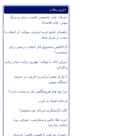
آخرین مطالب
خدمات چاپ تخصصی افست برای برندینگ
موثر | چاپ قاصدک
راهنمای جامع خرید اینترنتی موکت؛ از انتخاب تا
نصب در منزل شما
آیا کانکس ساندویچ پانل انتخاب درستی برای
شماست؟
دیزاین خانه با موکت؛ بهترین ترکیب میان زیبایی
و کارایی
6 مارک معتبر ایرانی و خارجی در عرضه
دستگاه جوش
چرا پیج های فروشگاهی نیاز به سایت دارند؟
فرجام اعتماد به غرب
کتاب آرایشگری مردانه چی بخونیم؟
خرید طلا خاص و سفارشی | معرفی برند
zar_by_zahra
زعفران مرغوب با قیمت رقابتی؛ خریدی