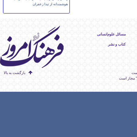
هوشمندانه از تیدا زعفران
مسائل علوم‌انسانی
کتاب و نشر
است
بازگشت به بالا
" مجاز است