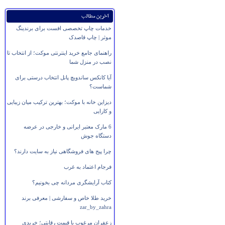
آخرین مطالب
خدمات چاپ تخصصی افست برای برندینگ
موثر | چاپ قاصدک
راهنمای جامع خرید اینترنتی موکت؛ از انتخاب تا
نصب در منزل شما
آیا کانکس ساندویچ پانل انتخاب درستی برای
شماست؟
دیزاین خانه با موکت؛ بهترین ترکیب میان زیبایی
و کارایی
6 مارک معتبر ایرانی و خارجی در عرضه
دستگاه جوش
چرا پیج های فروشگاهی نیاز به سایت دارند؟
فرجام اعتماد به غرب
کتاب آرایشگری مردانه چی بخونیم؟
خرید طلا خاص و سفارشی | معرفی برند
zar_by_zahra
زعفران مرغوب با قیمت رقابتی؛ خریدی