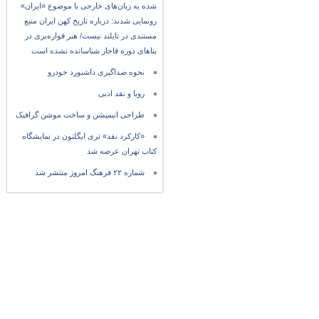
شده به زبان‌های خارجی با موضوع «ایران»
رونمایی شدند: درباره تاریخ کهن ایران منبع
مستندی در تایلند نیست/ هنر قواره‌بری در
بناهای دوره قاجار شناسانده نشده است
نحوه صداگیری داشبورد خودرو
رویا و نقد ادبی
طراحی انیمیشن و ساخت موشن گرافیک
«کارکرد نقد» تری ایگلتون در نمایشگاه
کتاب تهران عرضه شد
شماره ۲۲ فرهنگ امروز منتشر شد