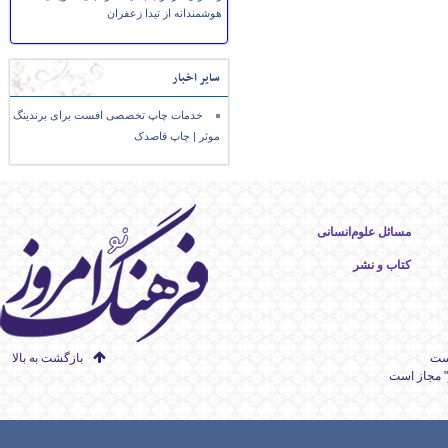
هوشمندانه از تیدا زعفران
سایر اخبار
خدمات چاپ تخصصی افست برای برندینگ
موثر | چاپ قاصدک
مسائل علوم‌انسانی
کتاب و نشر
است
بازگشت به بالا
" مجاز است