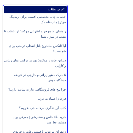
آخرین مطالب
خدمات چاپ تخصصی افست برای برندینگ
موثر | چاپ قاصدک
راهنمای جامع خرید اینترنتی موکت؛ از انتخاب تا
نصب در منزل شما
آیا کانکس ساندویچ پانل انتخاب درستی برای
شماست؟
دیزاین خانه با موکت؛ بهترین ترکیب میان زیبایی
و کارایی
6 مارک معتبر ایرانی و خارجی در عرضه
دستگاه جوش
چرا پیج های فروشگاهی نیاز به سایت دارند؟
فرجام اعتماد به غرب
کتاب آرایشگری مردانه چی بخونیم؟
خرید طلا خاص و سفارشی | معرفی برند
zar_by_zahra
زعفران مرغوب با قیمت رقابتی؛ خریدی