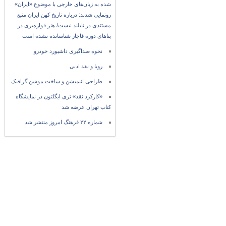
شده به زبان‌های خارجی با موضوع «ایران»
رونمایی شدند: درباره تاریخ کهن ایران منبع
مستندی در تایلند نیست/ هنر قواره‌بری در
بناهای دوره قاجار شناسانده نشده است
نحوه صداگیری داشبورد خودرو
رویا و نقد ادبی
طراحی انیمیشن و ساخت موشن گرافیک
«کارکرد نقد» تری ایگلتون در نمایشگاه
کتاب تهران عرضه شد
شماره ۲۲ فرهنگ امروز منتشر شد