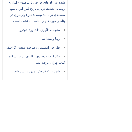
شده به زبان‌های خارجی با موضوع «ایران»
رونمایی شدند: درباره تاریخ کهن ایران منبع
مستندی در تایلند نیست/ هنر قواره‌بری در
بناهای دوره قاجار شناسانده نشده است
نحوه صداگیری داشبورد خودرو
رویا و نقد ادبی
طراحی انیمیشن و ساخت موشن گرافیک
«کارکرد نقد» تری ایگلتون در نمایشگاه
کتاب تهران عرضه شد
شماره ۲۲ فرهنگ امروز منتشر شد