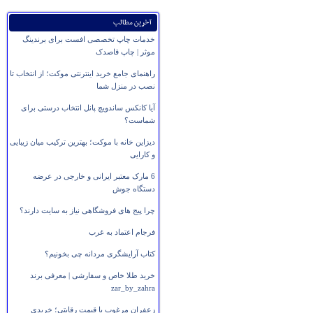
آخرین مطالب
خدمات چاپ تخصصی افست برای برندینگ
موثر | چاپ قاصدک
راهنمای جامع خرید اینترنتی موکت؛ از انتخاب تا
نصب در منزل شما
آیا کانکس ساندویچ پانل انتخاب درستی برای
شماست؟
دیزاین خانه با موکت؛ بهترین ترکیب میان زیبایی
و کارایی
6 مارک معتبر ایرانی و خارجی در عرضه
دستگاه جوش
چرا پیج های فروشگاهی نیاز به سایت دارند؟
فرجام اعتماد به غرب
کتاب آرایشگری مردانه چی بخونیم؟
خرید طلا خاص و سفارشی | معرفی برند
zar_by_zahra
زعفران مرغوب با قیمت رقابتی؛ خریدی