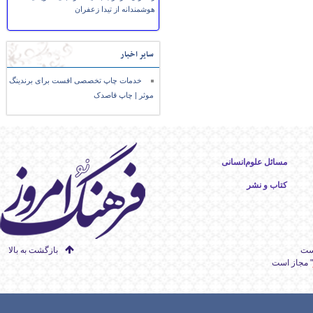
هوشمندانه از تیدا زعفران
سایر اخبار
خدمات چاپ تخصصی افست برای برندینگ
موثر | چاپ قاصدک
مسائل علوم‌انسانی
کتاب و نشر
است
بازگشت به بالا
" مجاز است