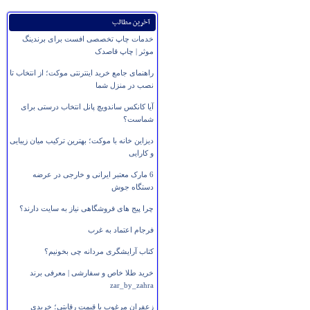
آخرین مطالب
خدمات چاپ تخصصی افست برای برندینگ
موثر | چاپ قاصدک
راهنمای جامع خرید اینترنتی موکت؛ از انتخاب تا
نصب در منزل شما
آیا کانکس ساندویچ پانل انتخاب درستی برای
شماست؟
دیزاین خانه با موکت؛ بهترین ترکیب میان زیبایی
و کارایی
6 مارک معتبر ایرانی و خارجی در عرضه
دستگاه جوش
چرا پیج های فروشگاهی نیاز به سایت دارند؟
فرجام اعتماد به غرب
کتاب آرایشگری مردانه چی بخونیم؟
خرید طلا خاص و سفارشی | معرفی برند
zar_by_zahra
زعفران مرغوب با قیمت رقابتی؛ خریدی