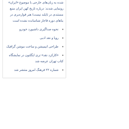
شده به زبان‌های خارجی با موضوع «ایران»
رونمایی شدند: درباره تاریخ کهن ایران منبع
مستندی در تایلند نیست/ هنر قواره‌بری در
بناهای دوره قاجار شناسانده نشده است
نحوه صداگیری داشبورد خودرو
رویا و نقد ادبی
طراحی انیمیشن و ساخت موشن گرافیک
«کارکرد نقد» تری ایگلتون در نمایشگاه
کتاب تهران عرضه شد
شماره ۲۲ فرهنگ امروز منتشر شد