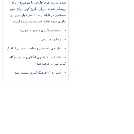
شده به زبان‌های خارجی با موضوع «ایران»
رونمایی شدند: درباره تاریخ کهن ایران منبع
مستندی در تایلند نیست/ هنر قواره‌بری در
بناهای دوره قاجار شناسانده نشده است
نحوه صداگیری داشبورد خودرو
رویا و نقد ادبی
طراحی انیمیشن و ساخت موشن گرافیک
«کارکرد نقد» تری ایگلتون در نمایشگاه
کتاب تهران عرضه شد
شماره ۲۲ فرهنگ امروز منتشر شد