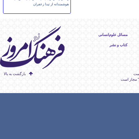
هوشمندانه از تیدا زعفران
مسائل علوم‌انسانی
کتاب و نشر
است
بازگشت به بالا
" مجاز است