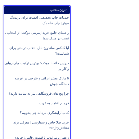
آخرین مطالب
خدمات چاپ تخصصی افست برای برندینگ
موثر | چاپ قاصدک
راهنمای جامع خرید اینترنتی موکت؛ از انتخاب تا
نصب در منزل شما
آیا کانکس ساندویچ پانل انتخاب درستی برای
شماست؟
دیزاین خانه با موکت؛ بهترین ترکیب میان زیبایی
و کارایی
6 مارک معتبر ایرانی و خارجی در عرضه
دستگاه جوش
چرا پیج های فروشگاهی نیاز به سایت دارند؟
فرجام اعتماد به غرب
کتاب آرایشگری مردانه چی بخونیم؟
خرید طلا خاص و سفارشی | معرفی برند
zar_by_zahra
زعفران مرغوب با قیمت رقابتی؛ خریدی