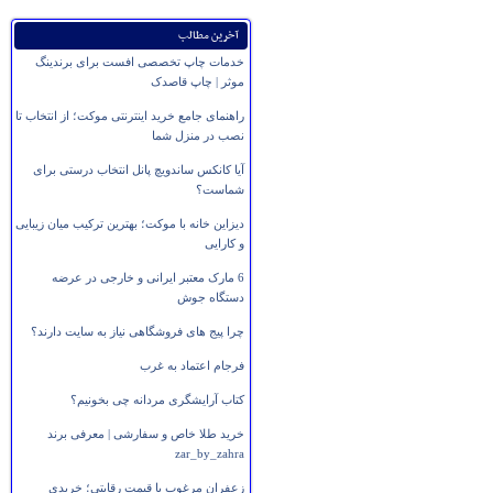
آخرین مطالب
خدمات چاپ تخصصی افست برای برندینگ
موثر | چاپ قاصدک
راهنمای جامع خرید اینترنتی موکت؛ از انتخاب تا
نصب در منزل شما
آیا کانکس ساندویچ پانل انتخاب درستی برای
شماست؟
دیزاین خانه با موکت؛ بهترین ترکیب میان زیبایی
و کارایی
6 مارک معتبر ایرانی و خارجی در عرضه
دستگاه جوش
چرا پیج های فروشگاهی نیاز به سایت دارند؟
فرجام اعتماد به غرب
کتاب آرایشگری مردانه چی بخونیم؟
خرید طلا خاص و سفارشی | معرفی برند
zar_by_zahra
زعفران مرغوب با قیمت رقابتی؛ خریدی