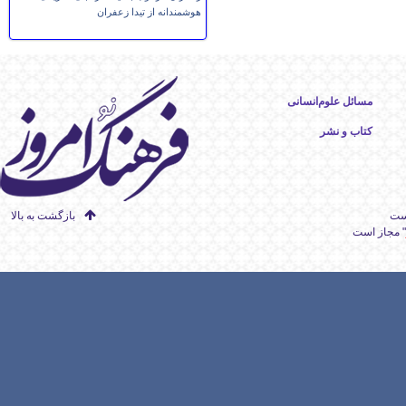
هوشمندانه از تیدا زعفران
مسائل علوم‌انسانی
کتاب و نشر
است
بازگشت به بالا
" مجاز است