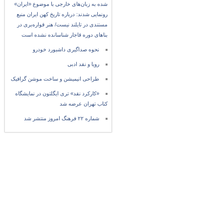
شده به زبان‌های خارجی با موضوع «ایران»
رونمایی شدند: درباره تاریخ کهن ایران منبع
مستندی در تایلند نیست/ هنر قواره‌بری در
بناهای دوره قاجار شناسانده نشده است
نحوه صداگیری داشبورد خودرو
رویا و نقد ادبی
طراحی انیمیشن و ساخت موشن گرافیک
«کارکرد نقد» تری ایگلتون در نمایشگاه
کتاب تهران عرضه شد
شماره ۲۲ فرهنگ امروز منتشر شد