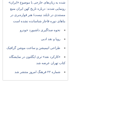
شده به زبان‌های خارجی با موضوع «ایران»
رونمایی شدند: درباره تاریخ کهن ایران منبع
مستندی در تایلند نیست/ هنر قواره‌بری در
بناهای دوره قاجار شناسانده نشده است
نحوه صداگیری داشبورد خودرو
رویا و نقد ادبی
طراحی انیمیشن و ساخت موشن گرافیک
«کارکرد نقد» تری ایگلتون در نمایشگاه
کتاب تهران عرضه شد
شماره ۲۲ فرهنگ امروز منتشر شد