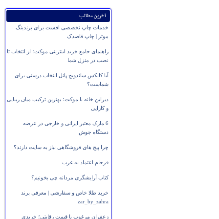
آخرین مطالب
خدمات چاپ تخصصی افست برای برندینگ
موثر | چاپ قاصدک
راهنمای جامع خرید اینترنتی موکت؛ از انتخاب تا
نصب در منزل شما
آیا کانکس ساندویچ پانل انتخاب درستی برای
شماست؟
دیزاین خانه با موکت؛ بهترین ترکیب میان زیبایی
و کارایی
6 مارک معتبر ایرانی و خارجی در عرضه
دستگاه جوش
چرا پیج های فروشگاهی نیاز به سایت دارند؟
فرجام اعتماد به غرب
کتاب آرایشگری مردانه چی بخونیم؟
خرید طلا خاص و سفارشی | معرفی برند
zar_by_zahra
زعفران مرغوب با قیمت رقابتی؛ خریدی