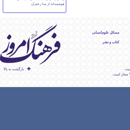
هوشمندانه از تیدا زعفران
مسائل علوم‌انسانی
کتاب و نشر
است
بازگشت به بالا
" مجاز است