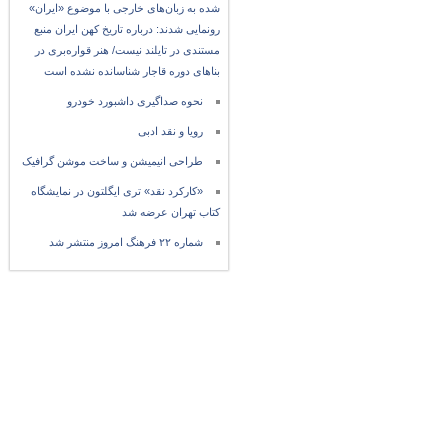
شده به زبان‌های خارجی با موضوع «ایران»
رونمایی شدند: درباره تاریخ کهن ایران منبع
مستندی در تایلند نیست/ هنر قواره‌بری در
بناهای دوره قاجار شناسانده نشده است
نحوه صداگیری داشبورد خودرو
رویا و نقد ادبی
طراحی انیمیشن و ساخت موشن گرافیک
«کارکرد نقد» تری ایگلتون در نمایشگاه
کتاب تهران عرضه شد
شماره ۲۲ فرهنگ امروز منتشر شد