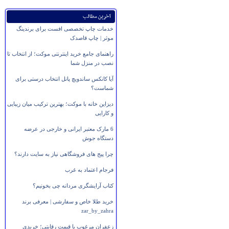
آخرین مطالب
خدمات چاپ تخصصی افست برای برندینگ
موثر | چاپ قاصدک
راهنمای جامع خرید اینترنتی موکت؛ از انتخاب تا
نصب در منزل شما
آیا کانکس ساندویچ پانل انتخاب درستی برای
شماست؟
دیزاین خانه با موکت؛ بهترین ترکیب میان زیبایی
و کارایی
6 مارک معتبر ایرانی و خارجی در عرضه
دستگاه جوش
چرا پیج های فروشگاهی نیاز به سایت دارند؟
فرجام اعتماد به غرب
کتاب آرایشگری مردانه چی بخونیم؟
خرید طلا خاص و سفارشی | معرفی برند
zar_by_zahra
زعفران مرغوب با قیمت رقابتی؛ خریدی