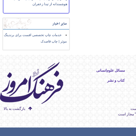
هوشمندانه از تیدا زعفران
سایر اخبار
خدمات چاپ تخصصی افست برای برندینگ
موثر | چاپ قاصدک
مسائل علوم‌انسانی
کتاب و نشر
است
بازگشت به بالا
" مجاز است