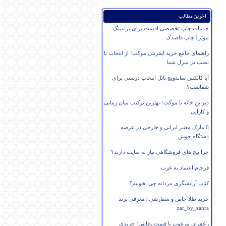
آخرین مطالب
خدمات چاپ تخصصی افست برای برندینگ
موثر | چاپ قاصدک
راهنمای جامع خرید اینترنتی موکت؛ از انتخاب تا
نصب در منزل شما
آیا کانکس ساندویچ پانل انتخاب درستی برای
شماست؟
دیزاین خانه با موکت؛ بهترین ترکیب میان زیبایی
و کارایی
6 مارک معتبر ایرانی و خارجی در عرضه
دستگاه جوش
چرا پیج های فروشگاهی نیاز به سایت دارند؟
فرجام اعتماد به غرب
کتاب آرایشگری مردانه چی بخونیم؟
خرید طلا خاص و سفارشی | معرفی برند
zar_by_zahra
زعفران مرغوب با قیمت رقابتی؛ خریدی