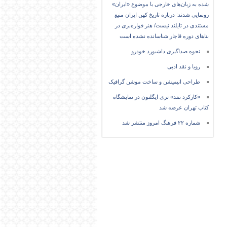
شده به زبان‌های خارجی با موضوع «ایران»
رونمایی شدند: درباره تاریخ کهن ایران منبع
مستندی در تایلند نیست/ هنر قواره‌بری در
بناهای دوره قاجار شناسانده نشده است
نحوه صداگیری داشبورد خودرو
رویا و نقد ادبی
طراحی انیمیشن و ساخت موشن گرافیک
«کارکرد نقد» تری ایگلتون در نمایشگاه
کتاب تهران عرضه شد
شماره ۲۲ فرهنگ امروز منتشر شد