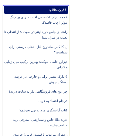
آخرین مطالب
خدمات چاپ تخصصی افست برای برندینگ
موثر | چاپ قاصدک
راهنمای جامع خرید اینترنتی موکت؛ از انتخاب تا
نصب در منزل شما
آیا کانکس ساندویچ پانل انتخاب درستی برای
شماست؟
دیزاین خانه با موکت؛ بهترین ترکیب میان زیبایی
و کارایی
6 مارک معتبر ایرانی و خارجی در عرضه
دستگاه جوش
چرا پیج های فروشگاهی نیاز به سایت دارند؟
فرجام اعتماد به غرب
کتاب آرایشگری مردانه چی بخونیم؟
خرید طلا خاص و سفارشی | معرفی برند
zar_by_zahra
زعفران مرغوب با قیمت رقابتی؛ خریدی