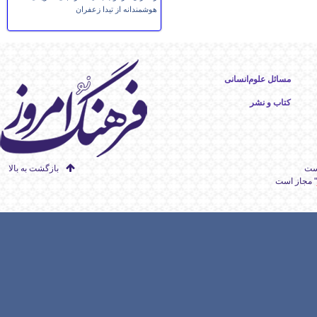
هوشمندانه از تیدا زعفران
مسائل علوم‌انسانی
کتاب و نشر
است
بازگشت به بالا
" مجاز است