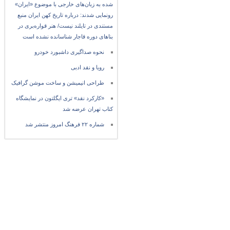
شده به زبان‌های خارجی با موضوع «ایران»
رونمایی شدند: درباره تاریخ کهن ایران منبع
مستندی در تایلند نیست/ هنر قواره‌بری در
بناهای دوره قاجار شناسانده نشده است
نحوه صداگیری داشبورد خودرو
رویا و نقد ادبی
طراحی انیمیشن و ساخت موشن گرافیک
«کارکرد نقد» تری ایگلتون در نمایشگاه
کتاب تهران عرضه شد
شماره ۲۲ فرهنگ امروز منتشر شد