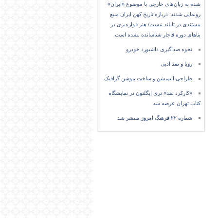
شده به زبان‌های خارجی با موضوع «ایران»
رونمایی شدند: درباره تاریخ کهن ایران منبع
مستندی در تایلند نیست/ هنر قواره‌بری در
بناهای دوره قاجار شناسانده نشده است
نحوه صداگیری داشبورد خودرو
رویا و نقد ادبی
طراحی انیمیشن و ساخت موشن گرافیک
«کارکرد نقد» تری ایگلتون در نمایشگاه
کتاب تهران عرضه شد
شماره ۲۲ فرهنگ امروز منتشر شد