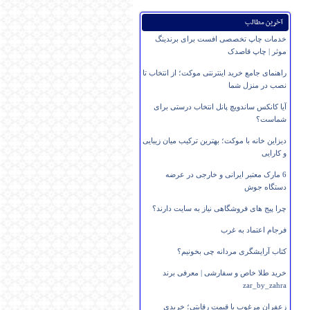
آخرین مطالب
خدمات چاپ تخصصی افست برای برندینگ
موثر | چاپ قاصدک
راهنمای جامع خرید اینترنتی موکت؛ از انتخاب تا
نصب در منزل شما
آیا کانکس ساندویچ پانل انتخاب درستی برای
شماست؟
دیزاین خانه با موکت؛ بهترین ترکیب میان زیبایی
و کارایی
6 مارک معتبر ایرانی و خارجی در عرضه
دستگاه جوش
چرا پیج های فروشگاهی نیاز به سایت دارند؟
فرجام اعتماد به غرب
کتاب آرایشگری مردانه چی بخونیم؟
خرید طلا خاص و سفارشی | معرفی برند
zar_by_zahra
زعفران مرغوب با قیمت رقابتی؛ خریدی