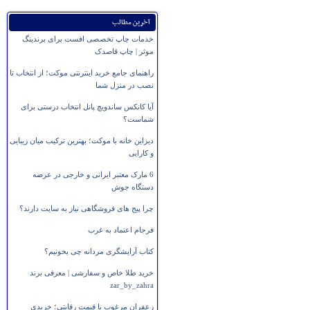
آخرین مطالب
خدمات چاپ تخصصی افست برای برندینگ
موثر | چاپ قاصدک
راهنمای جامع خرید اینترنتی موکت؛ از انتخاب تا
نصب در منزل شما
آیا کانکس ساندویچ پانل انتخاب درستی برای
شماست؟
دیزاین خانه با موکت؛ بهترین ترکیب میان زیبایی
و کارایی
6 مارک معتبر ایرانی و خارجی در عرضه
دستگاه جوش
چرا پیج های فروشگاهی نیاز به سایت دارند؟
فرجام اعتماد به غرب
کتاب آرایشگری مردانه چی بخونیم؟
خرید طلا خاص و سفارشی | معرفی برند
zar_by_zahra
زعفران مرغوب با قیمت رقابتی؛ خریدی