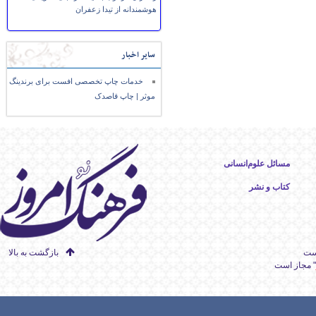
هوشمندانه از تیدا زعفران
سایر اخبار
خدمات چاپ تخصصی افست برای برندینگ
موثر | چاپ قاصدک
مسائل علوم‌انسانی
کتاب و نشر
است
بازگشت به بالا
" مجاز است