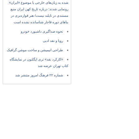
شده به زبان‌های خارجی با موضوع «ایران»
رونمایی شدند: درباره تاریخ کهن ایران منبع
مستندی در تایلند نیست/ هنر قواره‌بری در
بناهای دوره قاجار شناسانده نشده است
نحوه صداگیری داشبورد خودرو
رویا و نقد ادبی
طراحی انیمیشن و ساخت موشن گرافیک
«کارکرد نقد» تری ایگلتون در نمایشگاه
کتاب تهران عرضه شد
شماره ۲۲ فرهنگ امروز منتشر شد