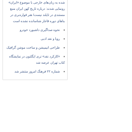
شده به زبان‌های خارجی با موضوع «ایران»
رونمایی شدند: درباره تاریخ کهن ایران منبع
مستندی در تایلند نیست/ هنر قواره‌بری در
بناهای دوره قاجار شناسانده نشده است
نحوه صداگیری داشبورد خودرو
رویا و نقد ادبی
طراحی انیمیشن و ساخت موشن گرافیک
«کارکرد نقد» تری ایگلتون در نمایشگاه
کتاب تهران عرضه شد
شماره ۲۲ فرهنگ امروز منتشر شد