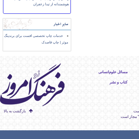
هوشمندانه از تیدا زعفران
سایر اخبار
خدمات چاپ تخصصی افست برای برندینگ
موثر | چاپ قاصدک
مسائل علوم‌انسانی
کتاب و نشر
است
بازگشت به بالا
" مجاز است