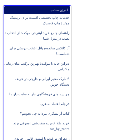
آخرین مطالب
خدمات چاپ تخصصی افست برای برندینگ
موثر | چاپ قاصدک
راهنمای جامع خرید اینترنتی موکت؛ از انتخاب تا
نصب در منزل شما
آیا کانکس ساندویچ پانل انتخاب درستی برای
شماست؟
دیزاین خانه با موکت؛ بهترین ترکیب میان زیبایی
و کارایی
6 مارک معتبر ایرانی و خارجی در عرضه
دستگاه جوش
چرا پیج های فروشگاهی نیاز به سایت دارند؟
فرجام اعتماد به غرب
کتاب آرایشگری مردانه چی بخونیم؟
خرید طلا خاص و سفارشی | معرفی برند
zar_by_zahra
زعفران مرغوب با قیمت رقابتی؛ خریدی