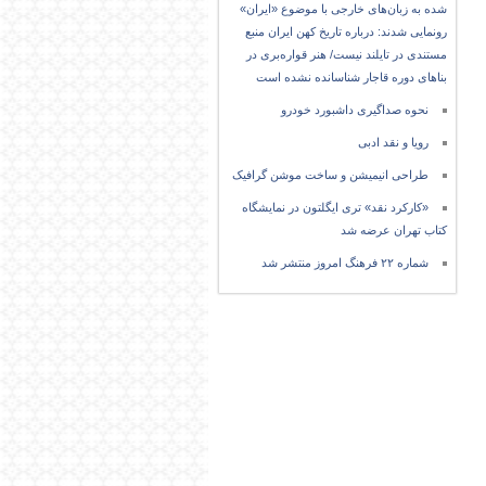
شده به زبان‌های خارجی با موضوع «ایران»
رونمایی شدند: درباره تاریخ کهن ایران منبع
مستندی در تایلند نیست/ هنر قواره‌بری در
بناهای دوره قاجار شناسانده نشده است
نحوه صداگیری داشبورد خودرو
رویا و نقد ادبی
طراحی انیمیشن و ساخت موشن گرافیک
«کارکرد نقد» تری ایگلتون در نمایشگاه
کتاب تهران عرضه شد
شماره ۲۲ فرهنگ امروز منتشر شد