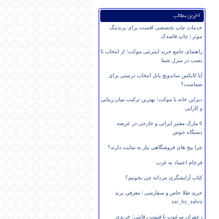
آخرین مطالب
خدمات چاپ تخصصی افست برای برندینگ
موثر | چاپ قاصدک
راهنمای جامع خرید اینترنتی موکت؛ از انتخاب تا
نصب در منزل شما
آیا کانکس ساندویچ پانل انتخاب درستی برای
شماست؟
دیزاین خانه با موکت؛ بهترین ترکیب میان زیبایی
و کارایی
6 مارک معتبر ایرانی و خارجی در عرضه
دستگاه جوش
چرا پیج های فروشگاهی نیاز به سایت دارند؟
فرجام اعتماد به غرب
کتاب آرایشگری مردانه چی بخونیم؟
خرید طلا خاص و سفارشی | معرفی برند
zar_by_zahra
زعفران مرغوب با قیمت رقابتی؛ خریدی