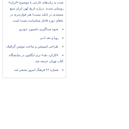
شده به زبان‌های خارجی با موضوع «ایران»
رونمایی شدند: درباره تاریخ کهن ایران منبع
مستندی در تایلند نیست/ هنر قواره‌بری در
بناهای دوره قاجار شناسانده نشده است
نحوه صداگیری داشبورد خودرو
رویا و نقد ادبی
طراحی انیمیشن و ساخت موشن گرافیک
«کارکرد نقد» تری ایگلتون در نمایشگاه
کتاب تهران عرضه شد
شماره ۲۲ فرهنگ امروز منتشر شد