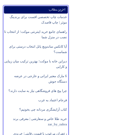
آخرین مطالب
خدمات چاپ تخصصی افست برای برندینگ
موثر | چاپ قاصدک
راهنمای جامع خرید اینترنتی موکت؛ از انتخاب تا
نصب در منزل شما
آیا کانکس ساندویچ پانل انتخاب درستی برای
شماست؟
دیزاین خانه با موکت؛ بهترین ترکیب میان زیبایی
و کارایی
6 مارک معتبر ایرانی و خارجی در عرضه
دستگاه جوش
چرا پیج های فروشگاهی نیاز به سایت دارند؟
فرجام اعتماد به غرب
کتاب آرایشگری مردانه چی بخونیم؟
خرید طلا خاص و سفارشی | معرفی برند
zar_by_zahra
زعفران مرغوب با قیمت رقابتی؛ خریدی