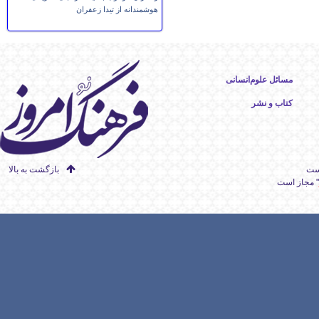
هوشمندانه از تیدا زعفران
مسائل علوم‌انسانی
کتاب و نشر
است
بازگشت به بالا
" مجاز است