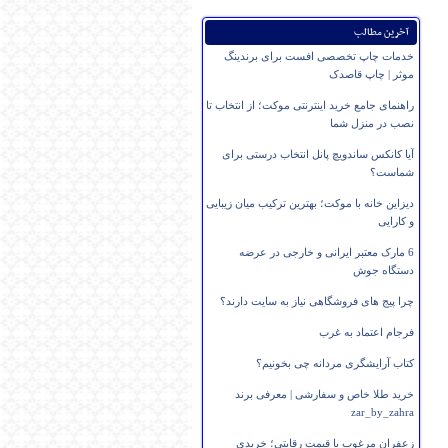
آخرین مطالب
خدمات چاپ تخصصی افست برای برندینگ
موثر | چاپ قاصدک
راهنمای جامع خرید اینترنتی موکت؛ از انتخاب تا
نصب در منزل شما
آیا کانکس ساندویچ پانل انتخاب درستی برای
شماست؟
دیزاین خانه با موکت؛ بهترین ترکیب میان زیبایی
و کارایی
6 مارک معتبر ایرانی و خارجی در عرضه
دستگاه جوش
چرا پیج های فروشگاهی نیاز به سایت دارند؟
فرجام اعتماد به غرب
کتاب آرایشگری مردانه چی بخونیم؟
خرید طلا خاص و سفارشی | معرفی برند
zar_by_zahra
زعفران مرغوب با قیمت رقابتی؛ خریدی