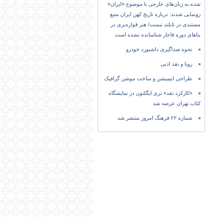
شده به زبان‌های خارجی با موضوع «ایران»
رونمایی شدند: درباره تاریخ کهن ایران منبع
مستندی در تایلند نیست/ هنر قواره‌بری در
بناهای دوره قاجار شناسانده نشده است
نحوه صداگیری داشبورد خودرو
رویا و نقد ادبی
طراحی انیمیشن و ساخت موشن گرافیک
«کارکرد نقد» تری ایگلتون در نمایشگاه
کتاب تهران عرضه شد
شماره ۲۲ فرهنگ امروز منتشر شد